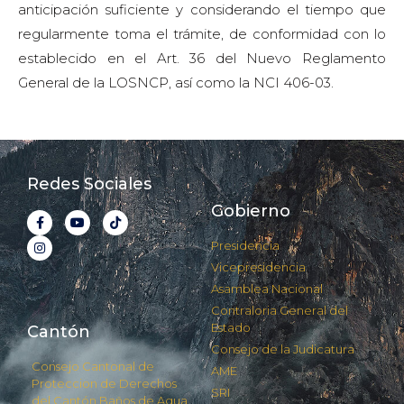
anticipación suficiente y considerando el tiempo que
regularmente toma el trámite, de conformidad con lo
establecido en el Art. 36 del Nuevo Reglamento
General de la LOSNCP, así como la NCI 406-03.
Redes Sociales
Gobierno
Presidencia
Vicepresidencia
Asamblea Nacional
Contraloria General del
Estado
Cantón
Consejo de la Judicatura
Consejo Cantonal de
AME
Proteccion de Derechos
SRI
del Cantón Baños de Agua