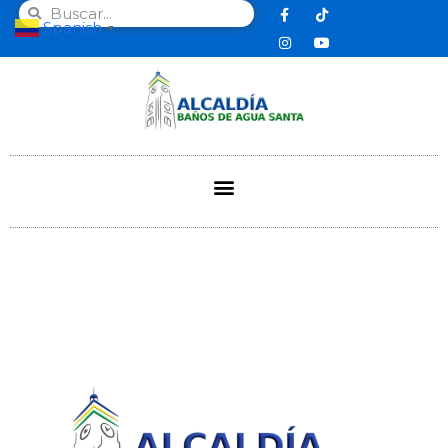
Spanish
▼