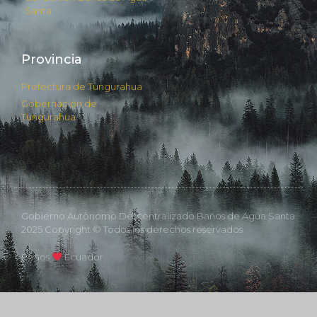
Santa
Provincia
Prefectura de Tungurahua
Gobernación de
Tungurahua
Gobierno Autònomo Descentralizado Baños de Agua Santa
2025 Copyright © Todos los derechos reservados
Baños
Ecuador