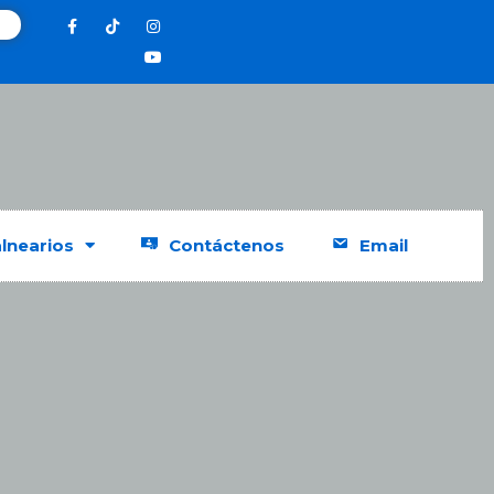
lnearios
Contáctenos
Email