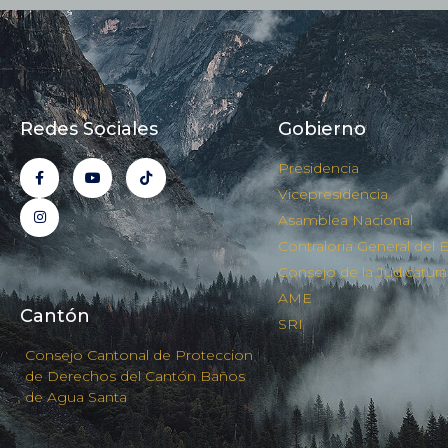
Redes Sociales
Gobierno
Presidencia
Vicepresidencia
Asamblea Nacional
Contraloria General del 
Consejo de la Judicatura
AME
Cantón
SRI
Consejo Cantonal de Proteccion
de Derechos del Cantón Baños
de Agua Santa