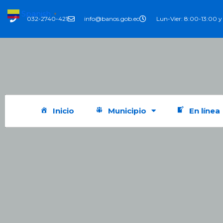
Spanish
▼
032-2740-421
info@banos.gob.ec
Lun-Vier: 8:00-13:00 y
Inicio
Municipio
En línea