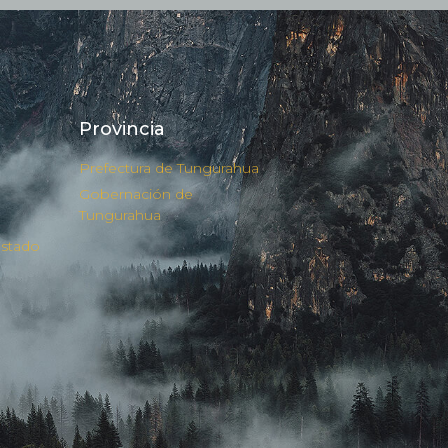
Provincia
Prefectura de Tungurahua
Gobernación de
Tungurahua
Estado