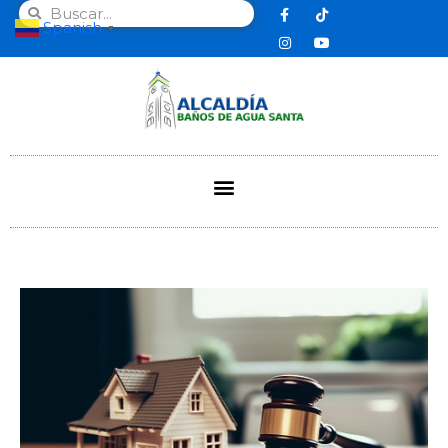
Spanish
▼