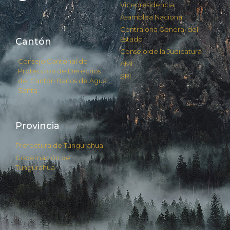
Vicepresidencia
Asamblea Nacional
Contraloria General del
Estado
Cantón
Consejo de la Judicatura
Consejo Cantonal de
AME
Proteccion de Derechos
SRI
del Cantón Baños de Agua
Santa
Provincia
Prefectura de Tungurahua
Gobernación de
Tungurahua