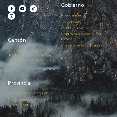
Gobierno
Presidencia
Vicepresidencia
Asamblea Nacional
Contraloria General del
Estado
Cantón
Consejo de la Judicatura
Consejo Cantonal de
AME
Proteccion de Derechos
SRI
del Cantón Baños de Agua
Santa
Provincia
Prefectura de Tungurahua
Gobernación de
Tungurahua